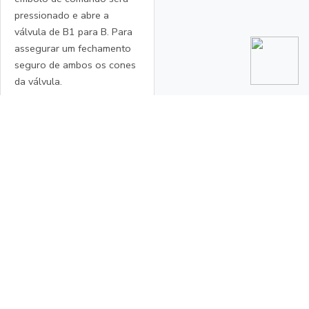
pressionado e abre a
válvula de B1 para B. Para
assegurar um fechamento
seguro de ambos os cones
da válvula.
Detalhe
A Empresa
Contamos com
profissionais altamente
especializado em
equipamentos das linhas